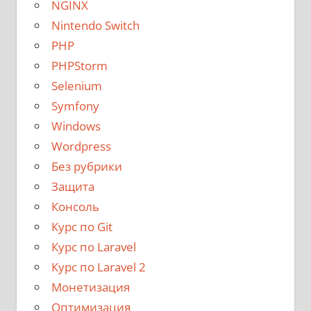
NGINX
Nintendo Switch
PHP
PHPStorm
Selenium
Symfony
Windows
Wordpress
Без рубрики
Защита
Консоль
Курс по Git
Курс по Laravel
Курс по Laravel 2
Монетизация
Оптимизация