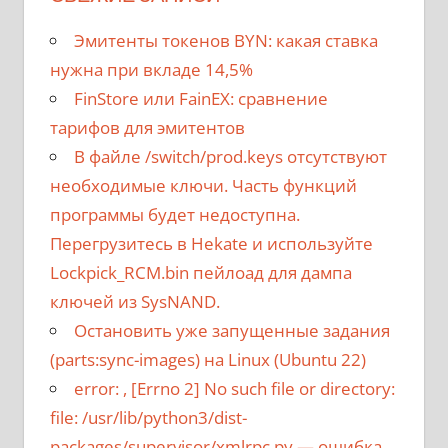
Эмитенты токенов BYN: какая ставка
нужна при вкладе 14,5%
FinStore или FainEX: сравнение
тарифов для эмитентов
В файле /switch/prod.keys отсутствуют
необходимые ключи. Часть функций
программы будет недоступна.
Перегрузитесь в Hekate и используйте
Lockpick_RCM.bin пейлоад для дампа
ключей из SysNAND.
Остановить уже запущенные задания
(parts:sync-images) на Linux (Ubuntu 22)
error:
, [Errno 2] No such file or directory:
file: /usr/lib/python3/dist-
packages/supervisor/xmlrpc.py
— ошибка