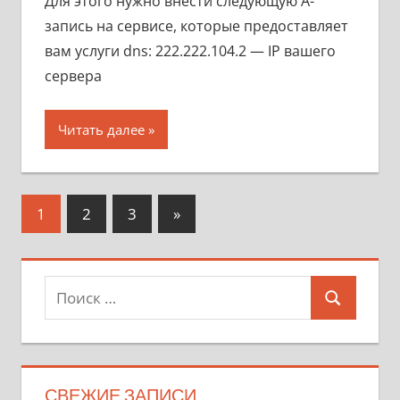
Для этого нужно внести следующую A-
запись на сервисе, которые предоставляет
вам услуги dns: 222.222.104.2 — IP вашего
сервера
Читать далее
Пагинация
Следующие
1
2
3
»
записи
записей
Поиск
Поиск
для:
СВЕЖИЕ ЗАПИСИ