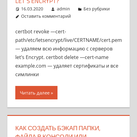
LET`S ENCRYPT?
16.03.2020
admin
Без рубрики
Оставить комментарий
certbot revoke —cert-
path/etc/letsencrypt/live/CERTNAME/cert.pem
— удаляем всю информацию с серверов
let’s Encrypt. certbot delete —cert-name
example.com — удаляет сертификаты и все
симлинки
Читать далее
КАК СОЗДАТЬ БЭКАП ПАПКИ,
ФАЙЛА В КОНСОЛИ ИЛИ