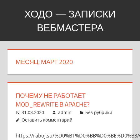
Перейти
ХОДО — ЗАПИСКИ
к
содержимому
ВЕБМАСТЕРА
Создание,
продвижение,
покупка
МЕСЯЦ:
МАРТ 2020
сайтов
ПОЧЕМУ НЕ РАБОТАЕТ
MOD_REWRITE В APACHE?
31.03.2020
admin
Без рубрики
Оставить комментарий
https://raboj.su/%D0%B1%D0%BB%D0%BE%D0%B3/