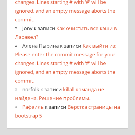
changes. Lines starting # with ‘#’ will be
ignored, and an empty message aborts the
commit.
Jony
к записи
Как очистить все кэши в
Ларавел?
Алёна Пырина
к записи
Как выйти из:
Please enter the commit message for your
changes. Lines starting # with ‘#’ will be
ignored, and an empty message aborts the
commit.
norfolk
к записи
killall команда не
найдена. Решение проблемы.
Рафаиль
к записи
Верстка страницы на
bootstrap 5