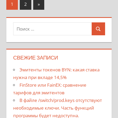
Пагинация
Следующие
1
2
»
записи
записей
Поиск
Поиск
для:
СВЕЖИЕ ЗАПИСИ
Эмитенты токенов BYN: какая ставка
нужна при вкладе 14,5%
FinStore или FainEX: сравнение
тарифов для эмитентов
В файле /switch/prod.keys отсутствуют
необходимые ключи. Часть функций
программы будет недоступна.