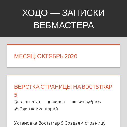
Перейти
ХОДО — ЗАПИСКИ
к
содержимому
ВЕБМАСТЕРА
Создание,
продвижение,
покупка
МЕСЯЦ:
ОКТЯБРЬ 2020
сайтов
ВЕРСТКА СТРАНИЦЫ НА BOOTSTRAP
5
31.10.2020
admin
Без рубрики
Один комментарий
Установка Bootstrap 5 Создаем страницу