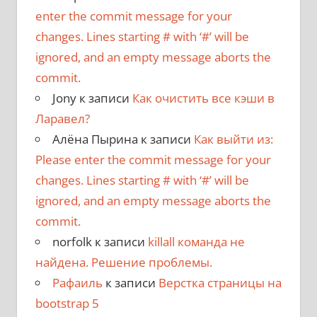
enter the commit message for your
changes. Lines starting # with ‘#’ will be
ignored, and an empty message aborts the
commit.
Jony
к записи
Как очистить все кэши в
Ларавел?
Алёна Пырина
к записи
Как выйти из:
Please enter the commit message for your
changes. Lines starting # with ‘#’ will be
ignored, and an empty message aborts the
commit.
norfolk
к записи
killall команда не
найдена. Решение проблемы.
Рафаиль
к записи
Верстка страницы на
bootstrap 5