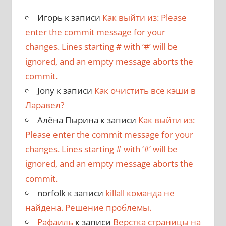
Игорь
к записи
Как выйти из: Please
enter the commit message for your
changes. Lines starting # with ‘#’ will be
ignored, and an empty message aborts the
commit.
Jony
к записи
Как очистить все кэши в
Ларавел?
Алёна Пырина
к записи
Как выйти из:
Please enter the commit message for your
changes. Lines starting # with ‘#’ will be
ignored, and an empty message aborts the
commit.
norfolk
к записи
killall команда не
найдена. Решение проблемы.
Рафаиль
к записи
Верстка страницы на