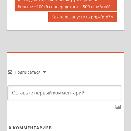
Навигация
запись;
больше ~100кб сервер дохнет с 500 ошибкой?
по
Следующая
Как перезапустить php-fpm?
записям
запись:
Подписаться
0
КОММЕНТАРИЕВ