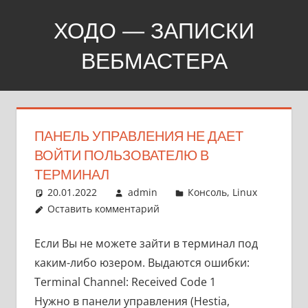
Перейти
ХОДО — ЗАПИСКИ
к
содержимому
ВЕБМАСТЕРА
Создание,
продвижение,
покупка
ПАНЕЛЬ УПРАВЛЕНИЯ НЕ ДАЕТ
сайтов
ВОЙТИ ПОЛЬЗОВАТЕЛЮ В
ТЕРМИНАЛ
20.01.2022
admin
Консоль
,
Linux
Оставить комментарий
Если Вы не можете зайти в терминал под
каким-либо юзером. Выдаются ошибки:
Terminal Channel: Received Code 1
Нужно в панели управления (Hestia,