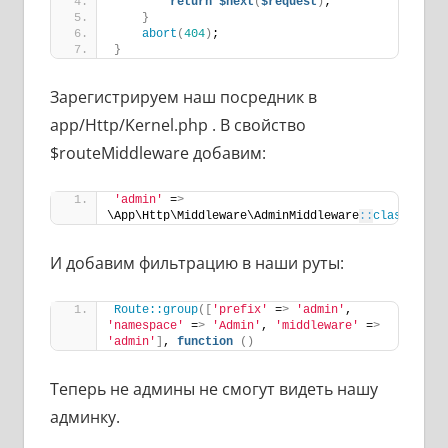
return
$next
(
$request
)
;
}
abort
(
404
)
;
}
Зарегистрируем наш посредник в
app/Http/Kernel.php . В свойство
$routeMiddleware добавим:
'admin'
 =
>
\App\Http\Middleware\AdminMiddleware
::
class
,
И добавим фильтрацию в наши руты:
Route::group
([
'prefix'
 =
>
'admin'
, 
'namespace'
 =
>
'Admin'
, 
'middleware'
 =
>
'admin'
]
, 
function
()
Теперь не админы не смогут видеть нашу
админку.