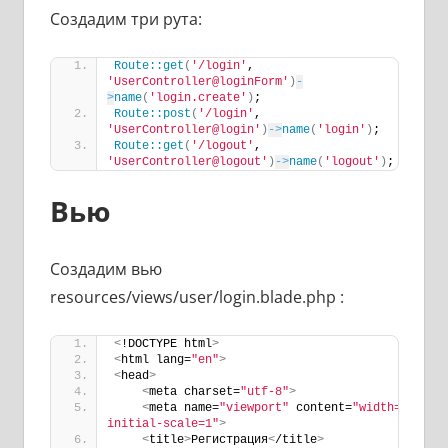
Создадим три рута:
Route::get
(
'/login'
, 
'UserController@loginForm'
)
-
>
name
(
'login.create'
)
;
Route::post
(
'/login'
, 
'UserController@login'
)
->
name
(
'login'
)
;
Route::get
(
'/logout'
, 
'UserController@logout'
)
->
name
(
'logout'
)
;
Вью
Создадим вью
resources/views/user/login.blade.php :
<
!DOCTYPE html
>
<
html lang=
"en"
>
<
head
>
<
meta charset=
"utf-8"
>
<
meta name=
"viewport"
 content=
"width=device-
initial-scale=1"
>
<
title
>
Регистрация
<
/title
>