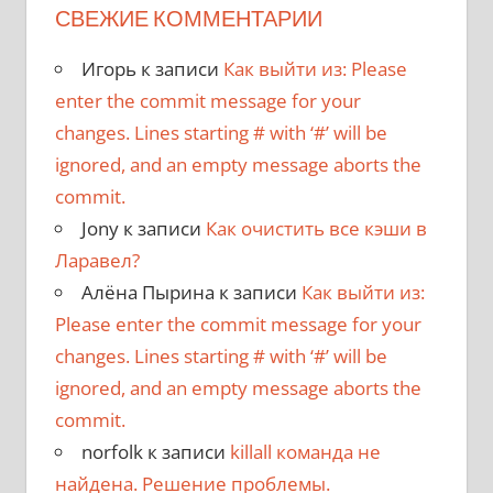
СВЕЖИЕ КОММЕНТАРИИ
Игорь
к записи
Как выйти из: Please
enter the commit message for your
changes. Lines starting # with ‘#’ will be
ignored, and an empty message aborts the
commit.
Jony
к записи
Как очистить все кэши в
Ларавел?
Алёна Пырина
к записи
Как выйти из:
Please enter the commit message for your
changes. Lines starting # with ‘#’ will be
ignored, and an empty message aborts the
commit.
norfolk
к записи
killall команда не
найдена. Решение проблемы.