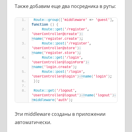
Также добавим еще два посредника в руты:
Route::group
([
'middleware'
 =
>
'guest'
]
, 
function
()
{
Route::get
(
'/register'
, 
'UserController@create'
)
-
>
name
(
'register.create'
)
;
Route::post
(
'/register'
, 
'UserController@store'
)
-
>
name
(
'register.store'
)
;
Route::get
(
'/login'
, 
'UserController@loginForm'
)
-
>
name
(
'login.create'
)
;
Route::post
(
'/login'
, 
'UserController@login'
)
->
name
(
'login'
)
;
})
;
Route::get
(
'/logout'
, 
'UserController@logout'
)
->
name
(
'logout'
)
-
>
middleware
(
'auth'
)
;
Эти middleware созданы в приложении
автоматически.