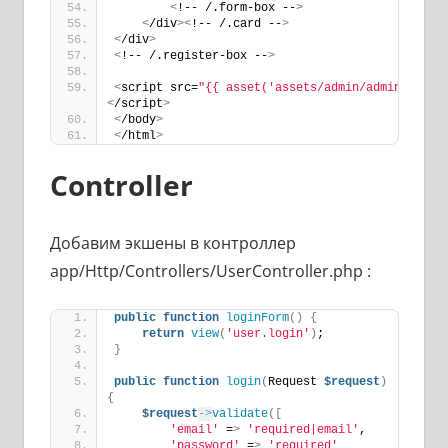
<
!-- /.form-box --
>
<
/div
><
!-- /.card --
>
<
/div
>
<
!-- /.register-box --
>
<
script src=
"{{ asset('assets/admin/admin.js') 
<
/script
>
<
/body
>
<
/html
>
Controller
Добавим экшены в контроллер
app/Http/Controllers/UserController.php :
public
function
loginForm
()
{
return
view
(
'user.login'
)
;
}
public
function
login
(
Request 
$request
)
{
$request
->
validate
([
'email'
 =
>
'required|email'
,
'password'
 =
>
'required'