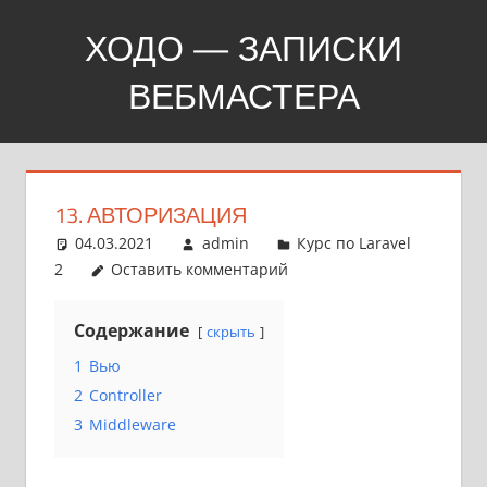
Перейти
ХОДО — ЗАПИСКИ
к
содержимому
ВЕБМАСТЕРА
Создание,
продвижение,
покупка
13. АВТОРИЗАЦИЯ
сайтов
04.03.2021
admin
Курс по Laravel
2
Оставить комментарий
Содержание
скрыть
1
Вью
2
Controller
3
Middleware