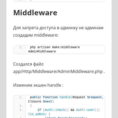
Middleware
Для запрета доступа в админку не админам
создадим middleware:
php artisan make:middleware 
AdminMiddleware
Создался файл
app/Http/Middleware/AdminMiddleware.php .
Изменим экшен handle :
public
function
handle
(
Request 
$request,
Closure 
$next
)
{
if
(
Auth::check
()
 && 
Auth::user
()
-
>
is_admin
)
{