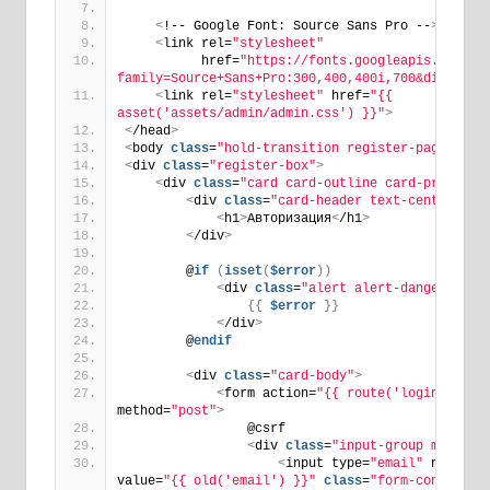
<
!-- Google Font: Source Sans Pro --
>
<
link rel=
"stylesheet"
          href=
"https://fonts.googleapis.com/cs
family=Source+Sans+Pro:300,400,400i,700&display=
<
link rel=
"stylesheet"
 href=
"{{ 
asset('assets/admin/admin.css') }}"
>
<
/head
>
<
body 
class
=
"hold-transition register-page"
>
<
div 
class
=
"register-box"
>
<
div 
class
=
"card card-outline card-primary"
<
div 
class
=
"card-header text-center"
>
<
h1
>
Авторизация
<
/h1
>
<
/div
>
        @
if
(
isset
(
$error
))
<
div 
class
=
"alert alert-danger"
>
{{
$error
}}
<
/div
>
        @
endif
<
div 
class
=
"card-body"
>
<
form action=
"{{ route('login') }}"
method=
"post"
>
                @csrf
<
div 
class
=
"input-group mb-3"
>
<
input type=
"email"
 name=
"e
value=
"{{ old('email') }}"
class
=
"form-control"