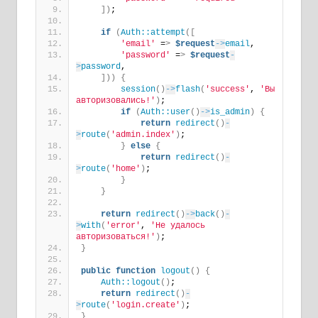
])
;
if
(
Auth::attempt
([
'email'
 =
>
$request
->
email
,
'password'
 =
>
$request
-
>
password
,
]))
{
session
()
->
flash
(
'success'
, 
'Вы 
авторизовались!'
)
;
if
(
Auth::user
()
->
is_admin
)
{
return
redirect
()
-
>
route
(
'admin.index'
)
;
}
else
{
return
redirect
()
-
>
route
(
'home'
)
;
}
}
return
redirect
()
->
back
()
-
>
with
(
'error'
, 
'Не удалось 
авторизоваться!'
)
;
}
public
function
logout
()
{
Auth::logout
()
;
return
redirect
()
-
>
route
(
'login.create'
)
;
}