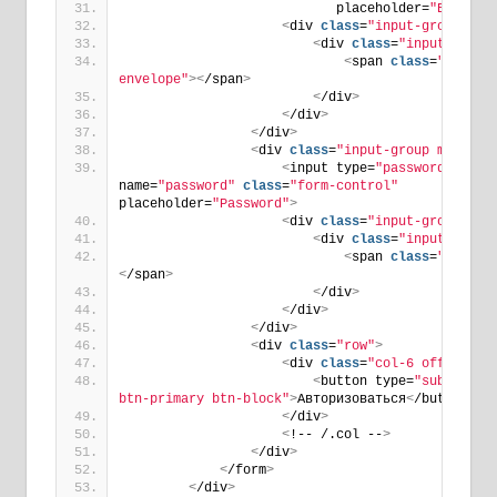
                           placeholder=
"Email"
>
<
div 
class
=
"input-group-app
<
div 
class
=
"input-group
<
span 
class
=
"fas fa
envelope"
><
/span
>
<
/div
>
<
/div
>
<
/div
>
<
div 
class
=
"input-group mb-3"
>
<
input type=
"password"
name=
"password"
class
=
"form-control"
placeholder=
"Password"
>
<
div 
class
=
"input-group-app
<
div 
class
=
"input-group
<
span 
class
=
"fas fa
<
/span
>
<
/div
>
<
/div
>
<
/div
>
<
div 
class
=
"row"
>
<
div 
class
=
"col-6 offset-6"
<
button type=
"submit"
c
btn-primary btn-block"
>
Авторизоваться
<
/button
>
<
/div
>
<
!-- /.col --
>
<
/div
>
<
/form
>
<
/div
>