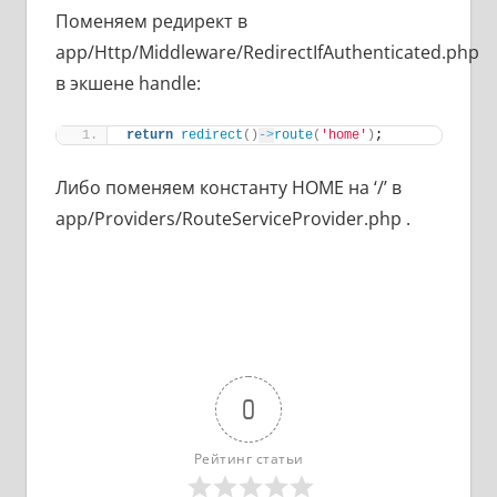
Поменяем редирект в
app/Http/Middleware/RedirectIfAuthenticated.php
в экшене handle:
return
redirect
()
->
route
(
'home'
)
;
Либо поменяем константу HOME на ‘/’ в
app/Providers/RouteServiceProvider.php .
0
Рейтинг статьи