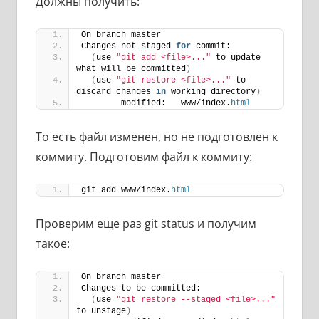
Должны получить:
On branch master
Changes not staged 
for
 commit:
(
use 
"git add <file>..."
 to update 
what will be committed
)
(
use 
"git restore <file>..."
 to 
discard changes 
in
 working directory
)
        modified:   www/index.
html
То есть файл изменен, но не подготовлен к
коммиту. Подготовим файл к коммиту:
git add www/index.
html
Проверим еще раз git status и получим
такое:
On branch master
Changes to be committed:
(
use 
"git restore --staged <file>..."
to unstage
)