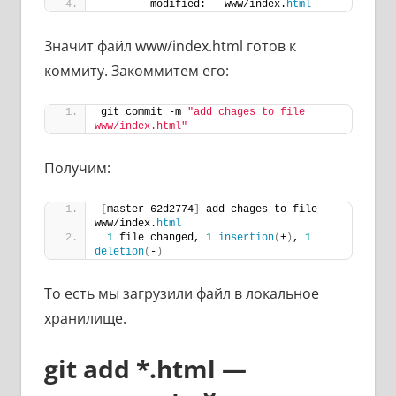
        modified:   www/index.
html
Значит файл www/index.html готов к
коммиту. Закоммитем его:
git commit -m 
"add chages to file 
www/index.html"
Получим:
[
master 62d2774
]
 add chages to file 
www/index.
html
1
 file changed, 
1
insertion
(
+
)
, 
1
deletion
(
-
)
То есть мы загрузили файл в локальное
хранилище.
git add *.html —