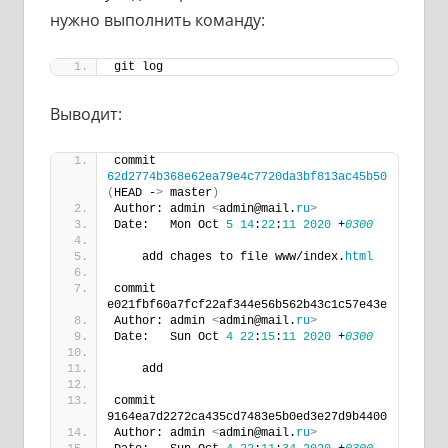
нужно выполнить команду:
git log
Выводит:
commit 
62d2774b368e62ea79e4c7720da3bf813ac45b50
(
HEAD -
>
 master
)
Author: admin 
<
admin@mail.
ru
>
Date:   Mon Oct 
5
14
:
22
:
11
2020
 +
0300
    add chages to file www/index.
html
commit 
e021fbf60a7fcf22af344e56b562b43c1c57e43e
Author: admin 
<
admin@mail.
ru
>
Date:   Sun Oct 
4
22
:
15
:
11
2020
 +
0300
    add
commit 
9164ea7d2272ca435cd7483e5b0ed3e27d9b4400
Author: admin 
<
admin@mail.
ru
>