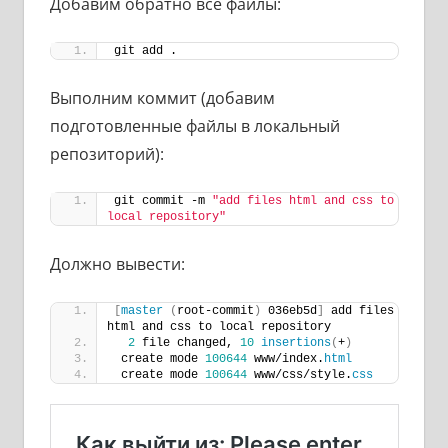
Добавим обратно все файлы:
git add .
Выполним коммит (добавим
подготовленные файлы в локальный
репозиторий):
git commit -m 
"add files html and css to 
local repository"
Должно вывести:
[
master
(
root-commit
)
 036eb5d
]
 add files 
html and css to local repository
2
 file changed, 
10
insertions
(
+
)
 create mode 
100644
 www/index.
html
 create mode 
100644
 www/css/style.
css