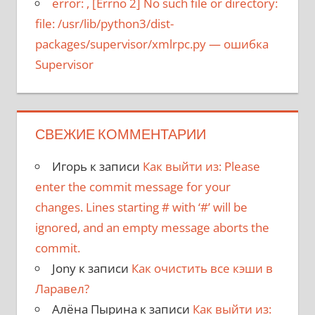
error:
, [Errno 2] No such file or directory:
file: /usr/lib/python3/dist-
packages/supervisor/xmlrpc.py
— ошибка
Supervisor
СВЕЖИЕ КОММЕНТАРИИ
Игорь
к записи
Как выйти из: Please
enter the commit message for your
changes. Lines starting # with ‘#’ will be
ignored, and an empty message aborts the
commit.
Jony
к записи
Как очистить все кэши в
Ларавел?
Алёна Пырина
к записи
Как выйти из: