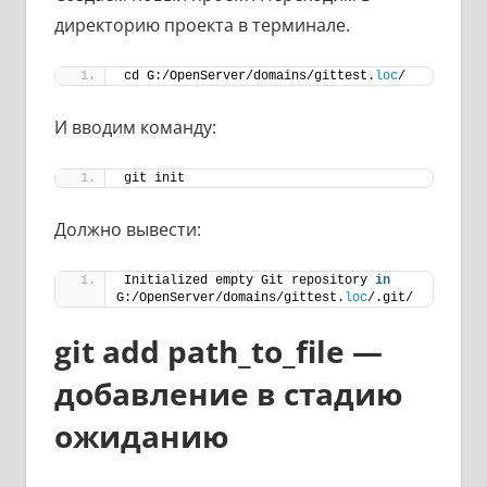
директорию проекта в терминале.
cd G:/OpenServer/domains/gittest.
loc
/
И вводим команду:
git init
Должно вывести:
Initialized empty Git repository 
in
G:/OpenServer/domains/gittest.
loc
/.git/
git add path_to_file —
добавление в стадию
ожиданию