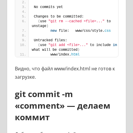
No commits yet
Changes to be committed:
(
use 
"git rm --cached <file>..."
 to 
unstage
)
new
 file:   www/css/style.
css
Untracked files:
(
use 
"git add <file>..."
 to include 
in
what will be committed
)
        www/index.
html
Видно, что файл www/index.html не готов к
загрузке.
git commit -m
«comment» — делаем
коммит