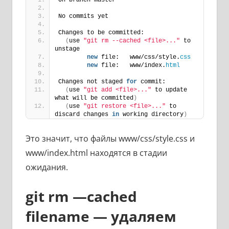
On branch master
No commits yet
Changes to be committed:
(
use 
"git rm --cached <file>..."
 to 
unstagе
new
 file:   www/css/style.
css
new
 file:   www/index.
html
Changes not staged 
for
 commit:
(
use 
"git add <file>..."
 to update 
what will be committed
)
(
use 
"git restore <file>..."
 to 
discard changes 
in
 working directory
)
Это значит, что файлы www/css/style.css и
www/index.html находятся в стадии
ожидания.
git rm —cached
filename — удаляем