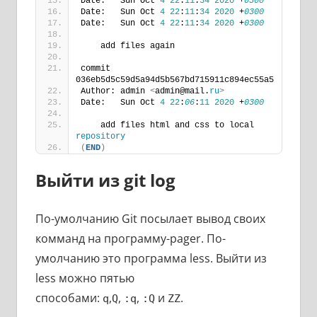
Date:   Sun Oct 
4
22
:
11
:
34
2020
 +
0300
Date:   Sun Oct 
4
22
:
11
:
34
2020
 +
0300
Date:   Sun Oct 
4
22
:
11
:
34
2020
 +
0300
    add files again
commit 
036eb5d5c59d5a94d5b567bd715911c894ec55a5
Author: admin 
<
admin@mail.
ru
>
Date:   Sun Oct 
4
22
:
06
:
11
2020
 +
0300
    add files html and css to local 
repository
(
END
)
Выйти из git log
По-умолчанию Git посылает вывод своих
комманд на программу-pager. По-
умолчанию это программа less. Выйти из
less можно пятью
способами:
,
,
,
и
.
q
Q
:q
:Q
ZZ