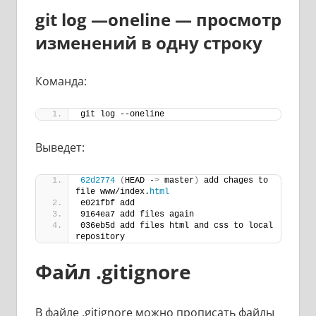
git log —oneline — просмотр
изменений в одну строку
Команда:
git log --oneline
Выведет:
62d2774
(
HEAD -
>
 master
)
 add chages to 
file www/index.
html
e021fbf add
9164ea7 add files again
036eb5d add files html and css to local 
repository
Файл .gitignore
В файле .gitignore можно прописать файлы