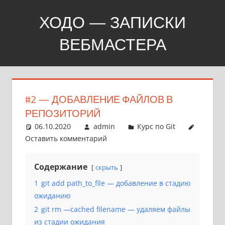
Перейти
ХОДО — ЗАПИСКИ
к
содержимому
ВЕБМАСТЕРА
Создание,
продвижение,
покупка
#2 — ДОБАВЛЕНИЕ ФАЙЛОВ В
сайтов
РЕПОЗИТОРИЙ
06.10.2020
admin
Курс по Git
Оставить комментарий
Содержание
скрыть
1
git add path_to_file — добавление в стадию
ожиданию
2
git rm —cached filename — удаляем файлы
из стадии ожидания