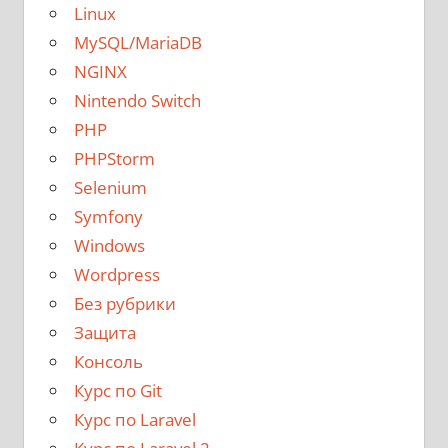
Linux
MySQL/MariaDB
NGINX
Nintendo Switch
PHP
PHPStorm
Selenium
Symfony
Windows
Wordpress
Без рубрики
Защита
Консоль
Курс по Git
Курс по Laravel