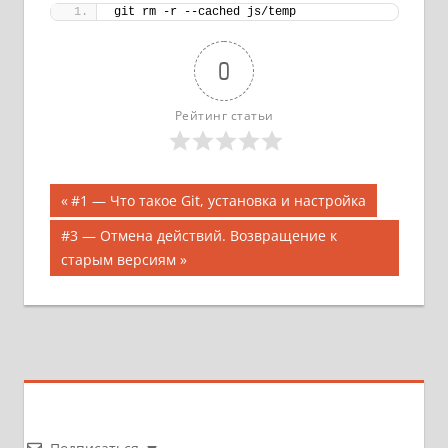
git rm -r --cached js/temp
0
Рейтинг статьи
Навигация
Предыдущая
#1 — Что такое Git, установка и настройка
запись;
по
Следующая
#3 — Отмена действий. Возвращение к
запись:
старым версиям
записям