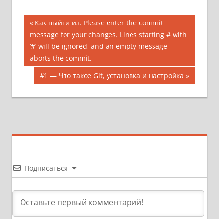
Навигация
Предыдущая
Как выйти из: Please enter the commit
запись;
message for your changes. Lines starting # with
по
‘#’ will be ignored, and an empty message
записям
aborts the commit.
Следующая
#1 — Что такое Git, установка и настройка
запись:
Подписаться