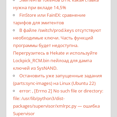
нужна при вкладе 14,5%
FinStore или FainEX: сравнение
тарифов для эмитентов
В файле /switch/prod.keys отсутствуют
необходимые ключи. Часть функций
программы будет недоступна.
Перегрузитесь в Hekate и используйте
Lockpick_RCM.bin пейлоад для дампа
ключей из SysNAND.
Остановить уже запущенные задания
(parts:sync-images) на Linux (Ubuntu 22)
error:
, [Errno 2] No such file or directory:
file: /usr/lib/python3/dist-
packages/supervisor/xmlrpc.py
— ошибка
Supervisor