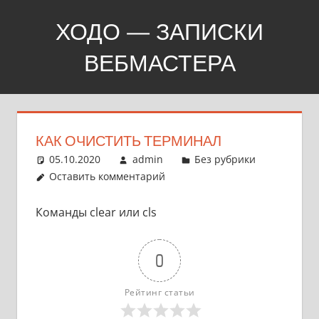
Перейти
ХОДО — ЗАПИСКИ
к
содержимому
ВЕБМАСТЕРА
Создание,
продвижение,
покупка
КАК ОЧИСТИТЬ ТЕРМИНАЛ
сайтов
05.10.2020
admin
Без рубрики
Оставить комментарий
Команды clear или cls
0
Рейтинг статьи