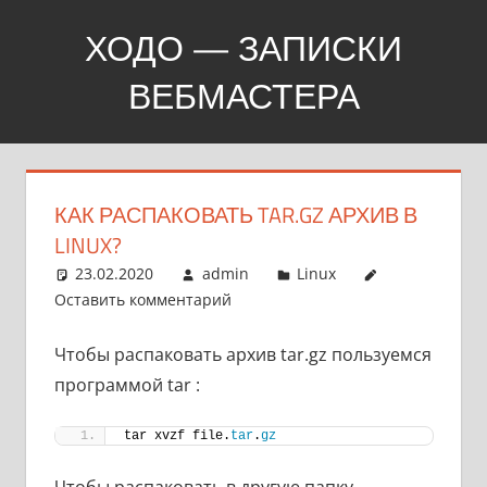
Перейти
ХОДО — ЗАПИСКИ
к
содержимому
ВЕБМАСТЕРА
Создание,
продвижение,
покупка
КАК РАСПАКОВАТЬ TAR.GZ АРХИВ В
сайтов
LINUX?
23.02.2020
admin
Linux
Оставить комментарий
Чтобы распаковать архив tar.gz пользуемся
программой tar :
tar xvzf file.
tar
.
gz