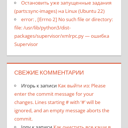
Остановить уже запущенные задания
(parts:sync-images) на Linux (Ubuntu 22)
error:
, [Errno 2] No such file or directory:
file: /usr/lib/python3/dist-
packages/supervisor/xmlrpc.py
— ошибка
Supervisor
СВЕЖИЕ КОММЕНТАРИИ
Игорь
к записи
Как выйти из: Please
enter the commit message for your
changes. Lines starting # with ‘#’ will be
ignored, and an empty message aborts the
commit.
Jony
к записи
Как очистить все кэши в