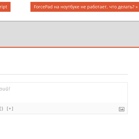
Следующая
ipt
ForcePad на ноутбуке не работает, что делать?
запись:
{}
[+]