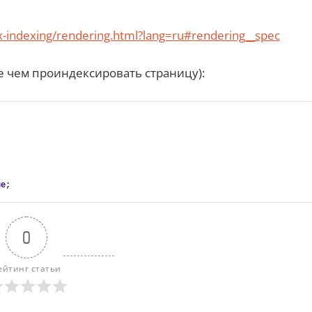
-indexing/rendering.html?lang=ru#rendering__spec
е чем проиндексировать страницу):
ue
;
0
ейтинг статьи