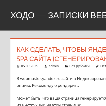
Перейти
к
ХОДО — ЗАПИСКИ ВЕ
содержимому
Создание,
продвижение,
покупка
сайтов
КАК СДЕЛАТЬ, ЧТОБЫ ЯН
SPA САЙТА (СГЕНЕРИРОВАН
05.09.2025
admin
Без рубрики
Ос
В webmaster.yandex.ru зайти в Индексировани
опцию: Рекомендую рендерить
Может быть, что ваша страница генерируется
из инструкции на этой странице: