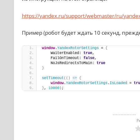
https://yandex.ru/support/webmaster/ru/yandex
Пример (робот будет ждать 10 секунд, прежд
window
.
YandexRotorSettings
 = 
{
    WaiterEnabled: 
true
,
    FailOnTimeout: 
false
,
    NoJsRedirectsToMain: 
true
}
setTimeout
(
(
)
=>
{
window
.
YandexRotorSettings
.
IsLoaded
 = 
tr
}
, 
10000
)
;
Р