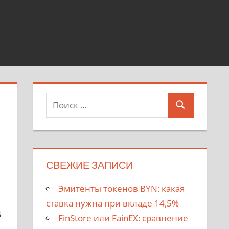
Поиск
Поиск
для:
СВЕЖИЕ ЗАПИСИ
Эмитенты токенов BYN: какая
ставка нужна при вкладе 14,5%
д
FinStore или FainEX: сравнение