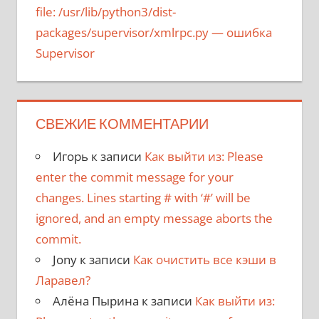
file: /usr/lib/python3/dist-
packages/supervisor/xmlrpc.py
— ошибка
Supervisor
СВЕЖИЕ КОММЕНТАРИИ
Игорь
к записи
Как выйти из: Please
enter the commit message for your
changes. Lines starting # with ‘#’ will be
ignored, and an empty message aborts the
commit.
Jony
к записи
Как очистить все кэши в
Ларавел?
Алёна Пырина
к записи
Как выйти из: