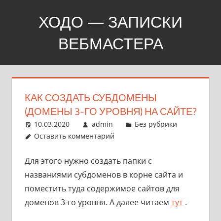
Перейти
ХОДО — ЗАПИСКИ
к
содержимому
ВЕБМАСТЕРА
Создание,
продвижение,
покупка
КАК СОЗДАТЬ СУБДОМЕНЫ
сайтов
(ДОМЕНЫ 3-ГО УРОВНЯ) НА САЙТЕ?
10.03.2020
admin
Без рубрики
Оставить комментарий
Для этого нужно создать папки с
названиями субдоменов в корне сайта и
поместить туда содержимое сайтов для
доменов 3-го уровня. А далее читаем
тут
.