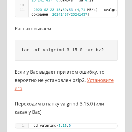
20
241
437
6
,07MB/s   за 
4
,1s
2020
-
02
-
23
15
:
59
:
53
(
4
,
71
 MB/s
)
 - «valgrind-
3.1
сохранён 
[
20241437
/
20241437
]
Распаковываем:
tar -xf valgrind-3.15.0.tar.bz2
Если у Вас выдает при этом ошибку, то
вероятно не установлен bzip2.
Установите
его
.
Переходим в папку valgrind-3.15.0 (или
какая у Вас)
cd valgrind-
3.15
.
0