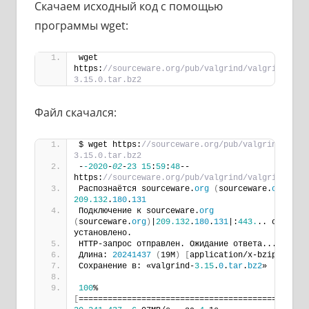
Скачаем исходный код с помощью
программы wget:
wget 
https:
//sourceware.org/pub/valgrind/valgrind-
3.15.0.tar.bz2
Файл скачался:
$ wget https:
//sourceware.org/pub/valgrind/valg
3.15.0.tar.bz2
-
-2020
-
02
-
23
15
:
59
:
48
--  
https:
//sourceware.org/pub/valgrind/valgrind-3.1
Распознаётся sourceware.
org
(
sourceware.
org
)
...
209.132
.
180
.
131
Подключение к sourceware.
org
(
sourceware.
org
)
|
209.132
.
180
.
131
|:
443.
.. соединен
установлено.
HTTP-запрос отправлен. Ожидание ответа... 
200
 O
Длина: 
20241437
(
19M
)
[
application/x-bzip2
]
Сохранение в: «valgrind-
3.15
.
0
.
tar
.
bz2
»
100
%
[
===============================================