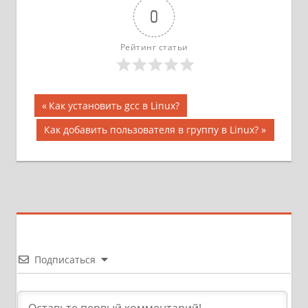
0
Рейтинг статьи
Навигация
Предыдущая
Как установить gcc в Linux?
запись;
по
Следующая
Как добавить пользователя в группу в Linux?
запись:
записям
Подписаться