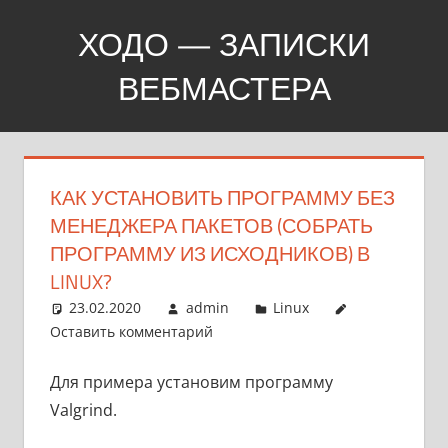
Перейти
ХОДО — ЗАПИСКИ
к
содержимому
ВЕБМАСТЕРА
Создание,
продвижение,
покупка
КАК УСТАНОВИТЬ ПРОГРАММУ БЕЗ
сайтов
МЕНЕДЖЕРА ПАКЕТОВ (СОБРАТЬ
ПРОГРАММУ ИЗ ИСХОДНИКОВ) В
LINUX?
23.02.2020
admin
Linux
Оставить комментарий
Для примера установим программу
Valgrind.