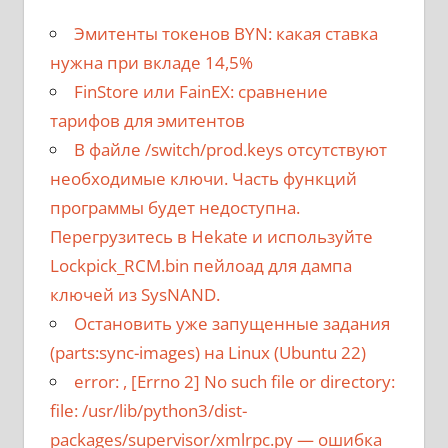
Эмитенты токенов BYN: какая ставка
нужна при вкладе 14,5%
FinStore или FainEX: сравнение
тарифов для эмитентов
В файле /switch/prod.keys отсутствуют
необходимые ключи. Часть функций
программы будет недоступна.
Перегрузитесь в Hekate и используйте
Lockpick_RCM.bin пейлоад для дампа
ключей из SysNAND.
Остановить уже запущенные задания
(parts:sync-images) на Linux (Ubuntu 22)
error:
, [Errno 2] No such file or directory:
file: /usr/lib/python3/dist-
packages/supervisor/xmlrpc.py
— ошибка