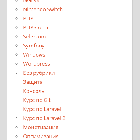
NGINX
Nintendo Switch
PHP
PHPStorm
Selenium
Symfony
Windows
Wordpress
Без рубрики
Защита
Консоль
Курс по Git
Курс по Laravel
Курс по Laravel 2
Монетизация
Оптимизация