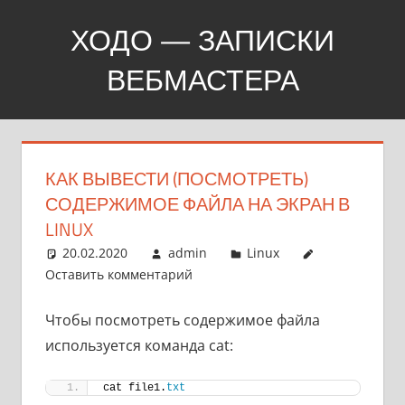
Перейти
ХОДО — ЗАПИСКИ
к
содержимому
ВЕБМАСТЕРА
Создание,
продвижение,
покупка
КАК ВЫВЕСТИ (ПОСМОТРЕТЬ)
сайтов
СОДЕРЖИМОЕ ФАЙЛА НА ЭКРАН В
LINUX
20.02.2020
admin
Linux
Оставить комментарий
Чтобы посмотреть содержимое файла
используется команда cat:
cat file1.
txt