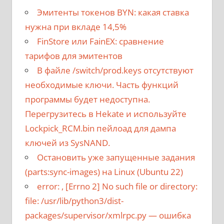
Эмитенты токенов BYN: какая ставка
нужна при вкладе 14,5%
FinStore или FainEX: сравнение
тарифов для эмитентов
В файле /switch/prod.keys отсутствуют
необходимые ключи. Часть функций
программы будет недоступна.
Перегрузитесь в Hekate и используйте
Lockpick_RCM.bin пейлоад для дампа
ключей из SysNAND.
Остановить уже запущенные задания
(parts:sync-images) на Linux (Ubuntu 22)
error:
, [Errno 2] No such file or directory:
file: /usr/lib/python3/dist-
packages/supervisor/xmlrpc.py
— ошибка