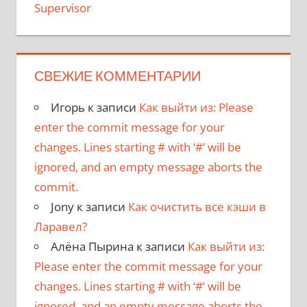
Supervisor
СВЕЖИЕ КОММЕНТАРИИ
Игорь
к записи
Как выйти из: Please
enter the commit message for your
changes. Lines starting # with ‘#’ will be
ignored, and an empty message aborts the
commit.
Jony
к записи
Как очистить все кэши в
Ларавел?
Алёна Пырина
к записи
Как выйти из:
Please enter the commit message for your
changes. Lines starting # with ‘#’ will be
ignored, and an empty message aborts the