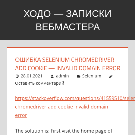
Перейти
ХОДО — ЗАПИСКИ
к
содержимому
ВЕБМАСТЕРА
Создание,
продвижение,
покупка
ОШИБКА SELENIUM CHROMEDRIVER
сайтов
ADD COOKIE — INVALID DOMAIN ERROR
28.01.2021
admin
Selenium
Оставить комментарий
https://stackoverflow.com/questions/41559510/sele
chromedriver-add-cookie-invalid-domain-
error
The solution is: First visit the home page of