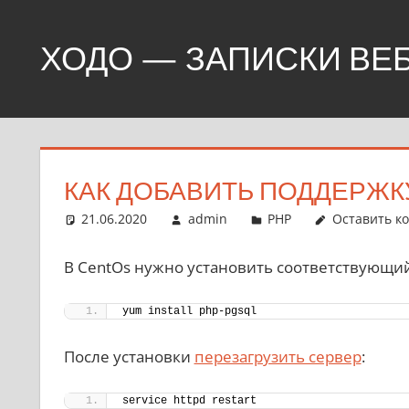
Перейти
к
ХОДО — ЗАПИСКИ ВЕ
содержимому
Создание,
продвижение,
покупка
сайтов
КАК ДОБАВИТЬ ПОДДЕРЖКУ 
21.06.2020
admin
PHP
Оставить к
В CentOs нужно установить соответствующий
yum install php-pgsql
После установки
перезагрузить сервер
:
service httpd restart