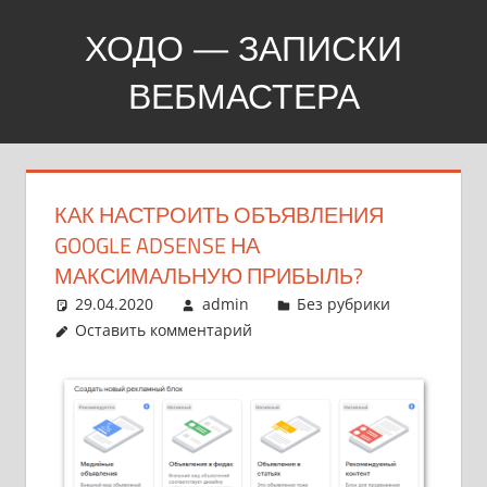
Перейти
ХОДО — ЗАПИСКИ
к
содержимому
ВЕБМАСТЕРА
Создание,
продвижение,
покупка
КАК НАСТРОИТЬ ОБЪЯВЛЕНИЯ
сайтов
GOOGLE ADSENSE НА
МАКСИМАЛЬНУЮ ПРИБЫЛЬ?
29.04.2020
admin
Без рубрики
Оставить комментарий