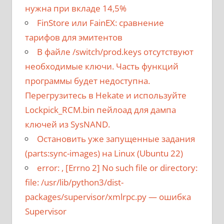
нужна при вкладе 14,5%
FinStore или FainEX: сравнение
тарифов для эмитентов
В файле /switch/prod.keys отсутствуют
необходимые ключи. Часть функций
программы будет недоступна.
Перегрузитесь в Hekate и используйте
Lockpick_RCM.bin пейлоад для дампа
ключей из SysNAND.
Остановить уже запущенные задания
(parts:sync-images) на Linux (Ubuntu 22)
error:
, [Errno 2] No such file or directory:
file: /usr/lib/python3/dist-
packages/supervisor/xmlrpc.py
— ошибка
Supervisor