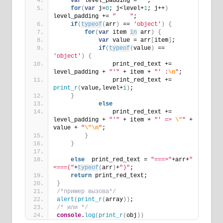
var
 level_padding = 
""
;
for
(
var
 j=
0
; j<level+
1
; j++
)
level_padding += 
"    "
;
if
(
typeof
(
arr
)
 == 
'object'
)
{
for
(
var
 item 
in
 arr
)
{
var
 value = arr
[
item
]
;
if
(
typeof
(
value
)
 == 
'object'
)
{
                print_red_text += 
level_padding + 
"'"
 + item + 
"' :
\n
"
;
                print_red_text += 
print_r
(
value,level+
1
)
;
}
else
                print_red_text += 
level_padding + 
"'"
 + item + 
"' => 
\"
"
 + 
value + 
"
\"
\n
"
;
}
}
else
  print_red_text = 
"===>"
+arr+
"
<===("
+
typeof
(
arr
)
+
")"
;
return
 print_red_text;
}
/*пример вызова*/
alert
(
print_r
(
array
)
)
;
/* или */
console
.
log
(
print_r
(
obj
)
)