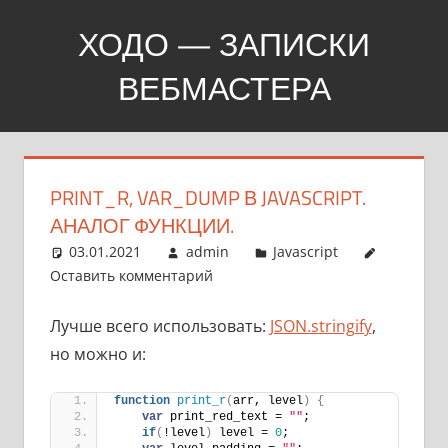
Перейти
ХОДО — ЗАПИСКИ
к
содержимому
ВЕБМАСТЕРА
Создание,
продвижение,
покупка
PRINT_R, VAR_DUMP В JAVASCRIPT.
сайтов
АНАЛОГ ФУНКЦИИ.
03.01.2021
admin
Javascript
Оставить комментарий
Лучше всего использовать:
JSON.stringify
,
но можно и:
function
print_r
(
arr, level
)
{
var
 print_red_text = 
""
;
if
(
!level
)
 level = 
0
;